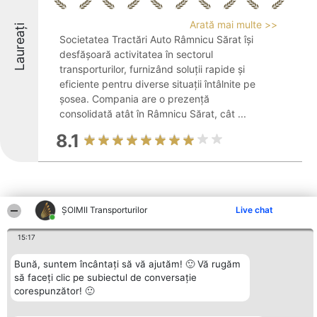
Arată mai multe >>
Laureați
Societatea Tractări Auto Râmnicu Sărat își
desfășoară activitatea în sectorul
transporturilor, furnizând soluții rapide și
eficiente pentru diverse situații întâlnite pe
șosea. Compania are o prezență
consolidată atât în Râmnicu Sărat, cât ...
8.1
ȘOIMII Transporturilor
Live chat
Alte firme din zonă
15:17
Bună, suntem încântați să vă ajutăm! 🙂 Vă rugăm
să faceți clic pe subiectul de conversație
Organizator Ranking
Plebiscyt
Contact
corespunzător! 🙂
BRIGHT SOLUTIONS BR SRL
Câștigătorii
Contact
Aleea Timisul De Sus 2 Bl. A30
Lista Tuturor
Sc. A Et. 4 Ap. 13 Cod 061952
Laureaților