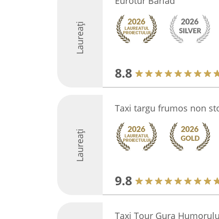
Eurotur Barlad
Laureați
8.8
Taxi targu frumos non st
Laureați
9.8
Taxi Tour Gura Humorulu