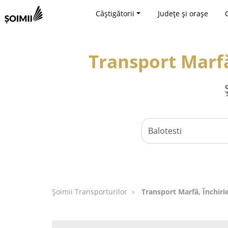
Câștigătorii
Județe și orașe
Transport Marfă,
Șoimii Transporturilor
Transport Marfă, Închirie