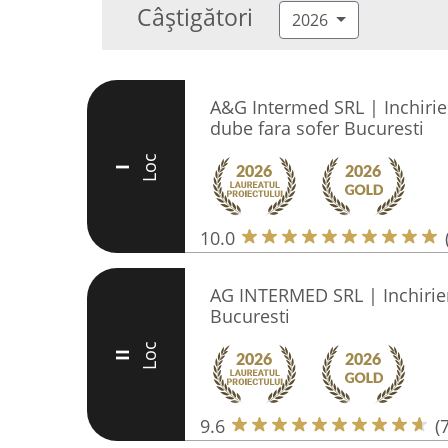
Câștigători
2026
A&G Intermed SRL | Inchirieri
dube fara sofer Bucuresti
Loc
I
10.0
AG INTERMED SRL | Inchirier
Bucuresti
Loc
II
9.6
(