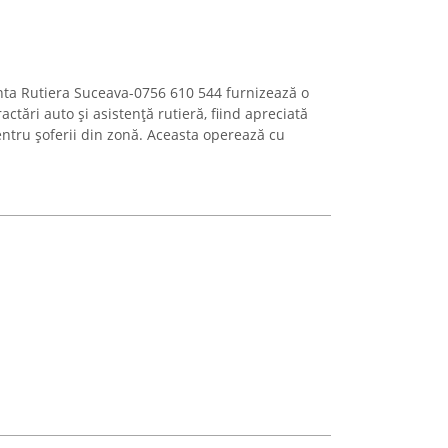
nta Rutiera Suceava-0756 610 544 furnizează o
ctări auto și asistență rutieră, fiind apreciată
ntru șoferii din zonă. Aceasta operează cu