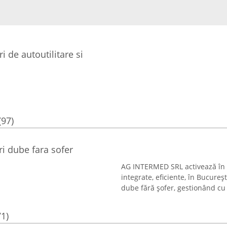
 de autoutilitare si
(97)
i dube fara sofer
AG INTERMED SRL activează în d
integrate, eficiente, în Bucureșt
dube fără șofer, gestionând cu pr
71)