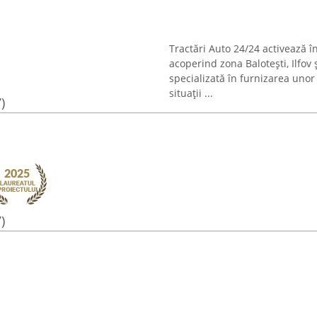
Tractări Auto 24/24 activează î
acoperind zona Balotești, Ilfov
specializată în furnizarea unor 
situații ...
)
)