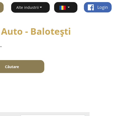
Login
Alte industrii
 Auto - Baloteşti
.
Căutare