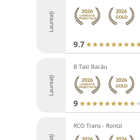
Laureați
9.7
B Taxi Bacău
Laureați
9
RCO Trans - Rontzi