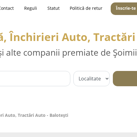
Contact
Reguli
Statut
Politică de retur
Înscrie-te
 Închirieri Auto, Tractări
și alte companii premiate de Șoimii
ri Auto, Tractări Auto - Baloteşti