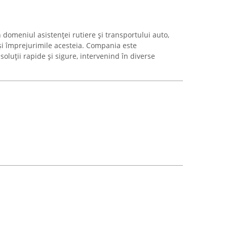
n domeniul asistenței rutiere și transportului auto,
 și împrejurimile acesteia. Compania este
soluții rapide și sigure, intervenind în diverse