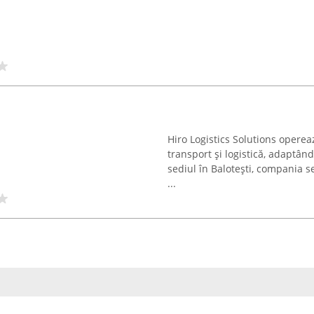
Hiro Logistics Solutions opereaz
transport și logistică, adaptând
sediul în Balotești, compania s
...