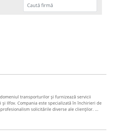
omeniul transporturilor și furnizează servicii
i și Ilfov. Compania este specializată în închirieri de
ofesionalism solicitările diverse ale clienților. ...