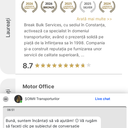
Arată mai multe >>
Laureați
Break Bulk Services, cu sediul în Constanța,
activează ca specialist în domeniul
transporturilor, având o prezență solidă pe
piață de la înființarea sa în 1998. Compania
și-a construit reputația pe furnizarea unor
servicii de calitate superioară, ...
8.7
Motor Office
Laureați
ȘOIMII Transporturilor
Live chat
06:51
9.8
Bună, suntem încântați să vă ajutăm! 🙂 Vă rugăm
să faceți clic pe subiectul de conversație