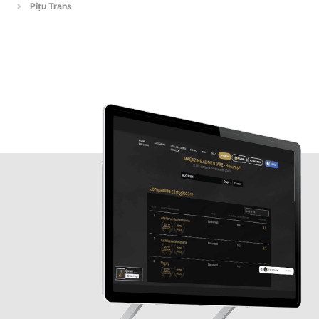
Pîțu Trans