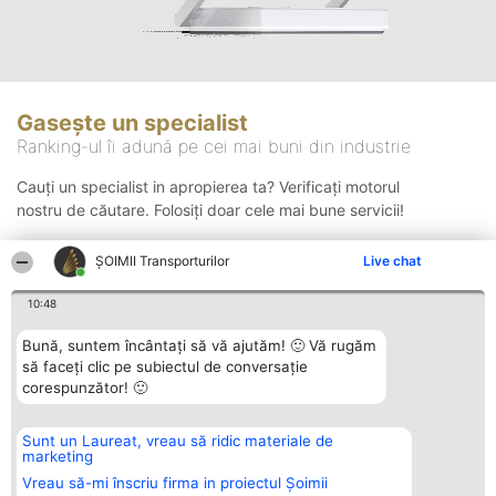
Gasește un specialist
Ranking-ul îi adună pe cei mai buni din industrie
Cauți un specialist in apropierea ta? Verificați motorul
nostru de căutare. Folosiți doar cele mai bune servicii!
ȘOIMII Transporturilor
Live chat
Căutare
10:48
Bună, suntem încântați să vă ajutăm! 🙂 Vă rugăm
să faceți clic pe subiectul de conversație
corespunzător! 🙂
Sunt un Laureat, vreau să ridic materiale de
Organizator Ranking
Plebiscyt
Contact
marketing
BRIGHT SOLUTIONS BR SRL
Câștigătorii
Contact
Aleea Timisul De Sus 2 Bl. A30
Lista Tuturor
Vreau să-mi înscriu firma in proiectul Șoimii
Sc. A Et. 4 Ap. 13 Cod 061952
Laureaților