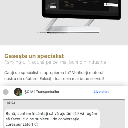
Gasește un specialist
Ranking-ul îi adună pe cei mai buni din industrie
Cauți un specialist in apropierea ta? Verificați motorul
nostru de căutare. Folosiți doar cele mai bune servicii!
ȘOIMII Transporturilor
Live chat
Căutare
06:03
Bună, suntem încântați să vă ajutăm! 🙂 Vă rugăm
să faceți clic pe subiectul de conversație
corespunzător! 🙂