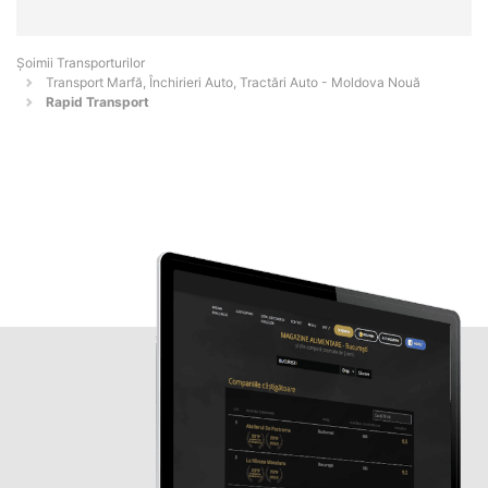
Șoimii Transporturilor
Transport Marfă, Închirieri Auto, Tractări Auto - Moldova Nouă
Rapid Transport