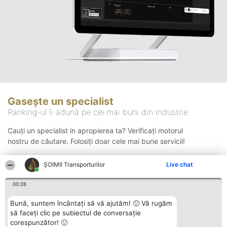
Gasește un specialist
Ranking-ul îi adună pe cei mai buni din industrie
Cauți un specialist in apropierea ta? Verificați motorul
nostru de căutare. Folosiți doar cele mai bune servicii!
ȘOIMII Transporturilor
Live chat
Căutare
00:26
Bună, suntem încântați să vă ajutăm! 🙂 Vă rugăm
să faceți clic pe subiectul de conversație
corespunzător! 🙂