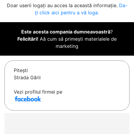
Doar userii logați au acces la această informație.
Da-
ți click aici pentru a vă loga.
Este acesta compania dumneavoastră
?
Felicitări!
Aă cum să primești materialele de
marketing
Piteşti
Strada Gării
Vezi profilul firmei pe