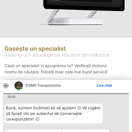
Gasește un specialist
Ranking-ul îi adună pe cei mai buni din industrie
Cauți un specialist in apropierea ta? Verificați motorul
nostru de căutare. Folosiți doar cele mai bune servicii!
ȘOIMII Transporturilor
Live chat
Căutare
20:00
Bună, suntem încântați să vă ajutăm! 🙂 Vă rugăm
să faceți clic pe subiectul de conversație
corespunzător! 🙂