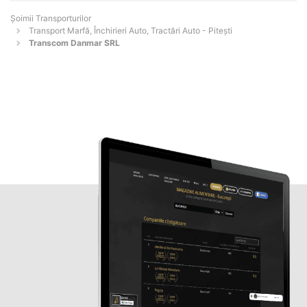
Șoimii Transporturilor
Transport Marfă, Închirieri Auto, Tractări Auto - Piteşti
Transcom Danmar SRL