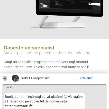
Gasește un specialist
Ranking-ul îi adună pe cei mai buni din industrie
Cauți un specialist in apropierea ta? Verificați motorul
nostru de căutare. Folosiți doar cele mai bune servicii!
ȘOIMII Transporturilor
Live chat
Căutare
10:30
Bună, suntem încântați să vă ajutăm! 🙂 Vă rugăm
să faceți clic pe subiectul de conversație
corespunzător! 🙂