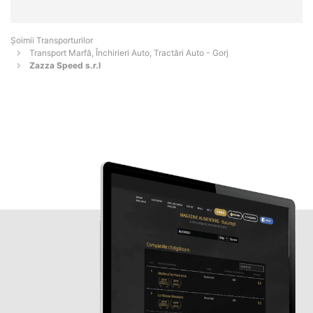
Șoimii Transporturilor
Transport Marfă, Închirieri Auto, Tractări Auto - Gorj
Zazza Speed s.r.l