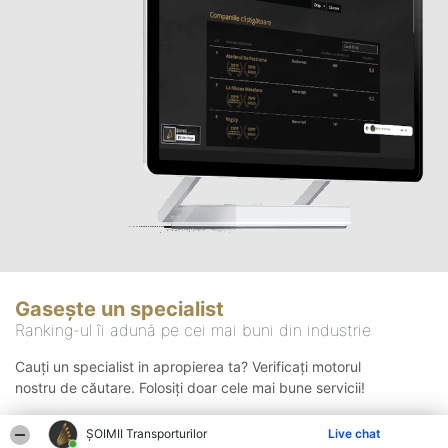
Gasește un specialist
Ranking-ul îi adună pe cei mai buni din industrie
Cauți un specialist in apropierea ta? Verificați motorul
nostru de căutare. Folosiți doar cele mai bune servicii!
ȘOIMII Transporturilor
Live chat