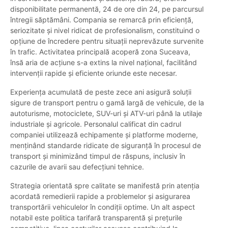
disponibilitate permanentă, 24 de ore din 24, pe parcursul
întregii săptămâni. Compania se remarcă prin eficiență,
seriozitate și nivel ridicat de profesionalism, constituind o
opțiune de încredere pentru situații neprevăzute survenite
în trafic. Activitatea principală acoperă zona Suceava,
însă aria de acțiune s-a extins la nivel național, facilitând
intervenții rapide și eficiente oriunde este necesar.
Experiența acumulată de peste zece ani asigură soluții
sigure de transport pentru o gamă largă de vehicule, de la
autoturisme, motociclete, SUV-uri și ATV-uri până la utilaje
industriale și agricole. Personalul calificat din cadrul
companiei utilizează echipamente și platforme moderne,
menținând standarde ridicate de siguranță în procesul de
transport și minimizând timpul de răspuns, inclusiv în
cazurile de avarii sau defecțiuni tehnice.
Strategia orientată spre calitate se manifestă prin atenția
acordată remedierii rapide a problemelor și asigurarea
transportării vehiculelor în condiții optime. Un alt aspect
notabil este politica tarifară transparentă și prețurile