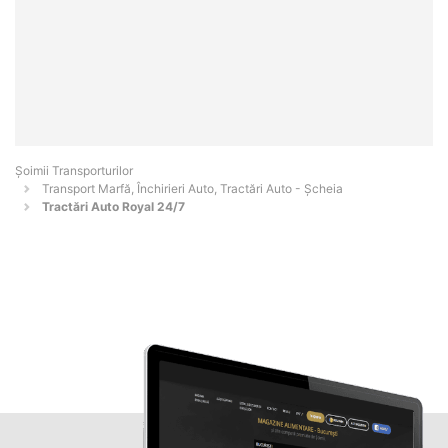
Șoimii Transporturilor
Transport Marfă, Închirieri Auto, Tractări Auto - Şcheia
Tractări Auto Royal 24/7