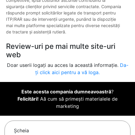
competitive, lipsa costurilor ascunse contribuind la
siguranța clienților privind serviciile contractate. Compania
răspunde prompt solicitărilor legate de transport pentru
ITP/RAR sau de intervenții urgente, punând la dispoziție
mai multe platforme specializate pentru diverse necesități
de tractare și asistență rutieră.
Review-uri pe mai multe site-uri
web
Doar userii logați au acces la această informație.
Da-
ți click aici pentru a vă loga.
Este acesta compania dumneavoastră
?
Felicitări!
Aă cum să primești materialele de
marketing
Şcheia