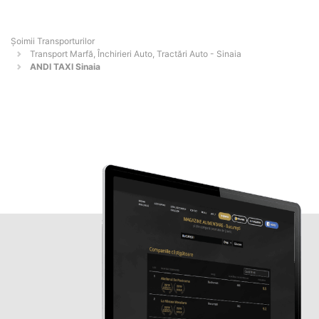
Șoimii Transporturilor
Transport Marfă, Închirieri Auto, Tractări Auto - Sinaia
ANDI TAXI Sinaia