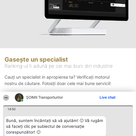
Gasește un specialist
Ranking-ul îi adună pe cei mai buni din industrie
Cauți un specialist in apropierea ta? Verificați motorul
nostru de căutare. Folosiți doar cele mai bune servicii!
ȘOIMII Transporturilor
Live chat
Căutare
14:50
Bună, suntem încântați să vă ajutăm! 🙂 Vă rugăm
să faceți clic pe subiectul de conversație
corespunzător! 🙂