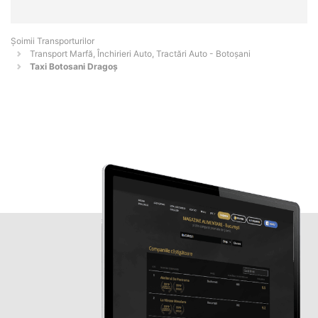
Șoimii Transporturilor
Transport Marfă, Închirieri Auto, Tractări Auto - Botoşani
Taxi Botosani Dragoș