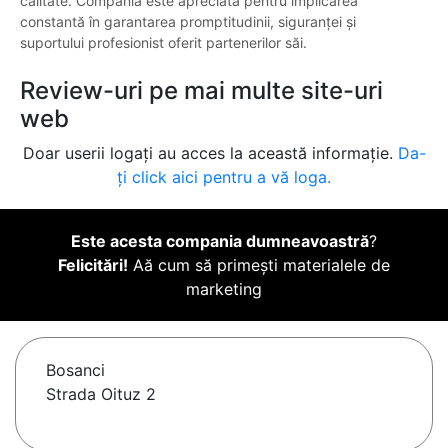
calitate. Compania este apreciată pentru implicarea
constantă în garantarea promptitudinii, siguranței și
suportului profesionist oferit partenerilor săi.
Review-uri pe mai multe site-uri
web
Doar userii logați au acces la această informație.
Da-
ți click aici pentru a vă loga.
Este acesta compania dumneavoastră
?
Felicitări!
Aă cum să primești materialele de
marketing
Bosanci
Strada Oituz 2