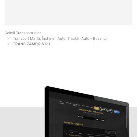
Șoimii Transporturilor
Transport Marfă, Închirieri Auto, Tractări Auto - Bosanci
TRANS ZAMFIR S.R.L.