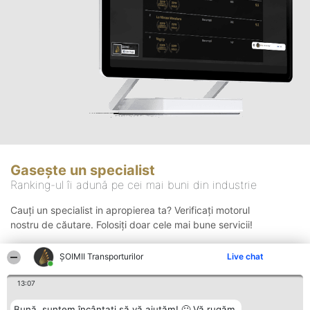
Gasește un specialist
Ranking-ul îi adună pe cei mai buni din industrie
Cauți un specialist in apropierea ta? Verificați motorul
nostru de căutare. Folosiți doar cele mai bune servicii!
ȘOIMII Transporturilor
Live chat
Căutare
13:07
Bună, suntem încântați să vă ajutăm! 🙂 Vă rugăm