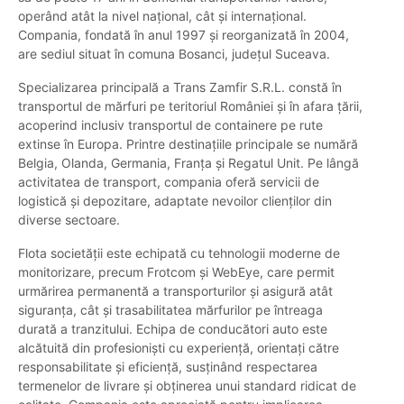
operând atât la nivel național, cât și internațional.
Compania, fondată în anul 1997 și reorganizată în 2004,
are sediul situat în comuna Bosanci, județul Suceava.
Specializarea principală a Trans Zamfir S.R.L. constă în
transportul de mărfuri pe teritoriul României și în afara țării,
acoperind inclusiv transportul de containere pe rute
extinse în Europa. Printre destinațiile principale se numără
Belgia, Olanda, Germania, Franța și Regatul Unit. Pe lângă
activitatea de transport, compania oferă servicii de
logistică și depozitare, adaptate nevoilor clienților din
diverse sectoare.
Flota societății este echipată cu tehnologii moderne de
monitorizare, precum Frotcom și WebEye, care permit
urmărirea permanentă a transporturilor și asigură atât
siguranța, cât și trasabilitatea mărfurilor pe întreaga
durată a tranzitului. Echipa de conducători auto este
alcătuită din profesioniști cu experiență, orientați către
responsabilitate și eficiență, susținând respectarea
termenelor de livrare și obținerea unui standard ridicat de