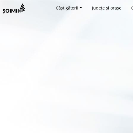
Câștigătorii
Județe și orașe