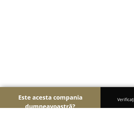
Este acesta compania
Verifica
dumneavoastră?
Șoimii Transporturilor
Transport Marfă, Închirier