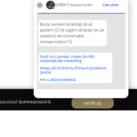
ȘOIMII Transporturilor
Live chat
02:52
Bună, suntem încântați să vă
ajutăm! 🙂 Vă rugăm să faceți clic pe
subiectul de conversație
corespunzător! 🙂
Sunt un Laureat, vreau să ridic
materiale de marketing
Vreau să-mi înscriu firma in proiectul
Șoimii
Am o altă problemă
e succesul dumneavoastră.
Verificați