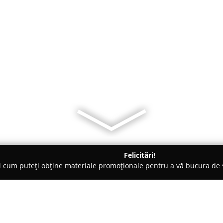
Felicitări!
ți cum puteți obține materiale promoționale pentru a vă bucura d
i Auto, Tractări Auto - Predeal
Taxi Predeal Raven Taxi