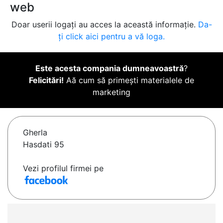
web
Doar userii logați au acces la această informație.
Da-
ți click aici pentru a vă loga.
Este acesta compania dumneavoastră
?
Felicitări!
Aă cum să primești materialele de
marketing
Gherla
Hasdati 95
Vezi profilul firmei pe