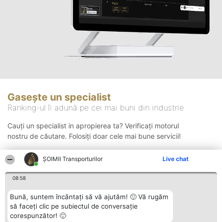
Gasește un specialist
Ranking-ul îi adună pe cei mai buni din industrie
Cauți un specialist in apropierea ta? Verificați motorul
nostru de căutare. Folosiți doar cele mai bune servicii!
ȘOIMII Transporturilor
Live chat
Căutare
08:58
Bună, suntem încântați să vă ajutăm! 🙂 Vă rugăm
să faceți clic pe subiectul de conversație
corespunzător! 🙂