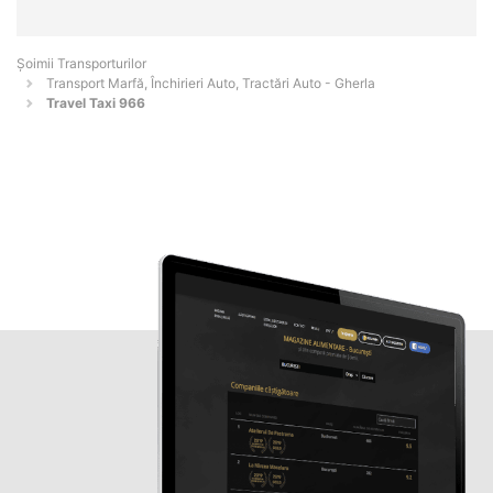
Șoimii Transporturilor
Transport Marfă, Închirieri Auto, Tractări Auto - Gherla
Travel Taxi 966