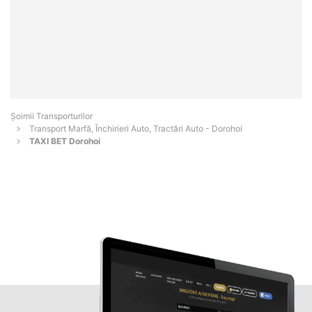
Șoimii Transporturilor
Transport Marfă, Închirieri Auto, Tractări Auto - Dorohoi
TAXI BET Dorohoi