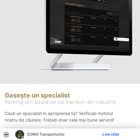
Gasește un specialist
Ranking-ul îi adună pe cei mai buni din industrie
Cauți un specialist in apropierea ta? Verificați motorul
nostru de căutare. Folosiți doar cele mai bune servicii!
ȘOIMII Transporturilor
Live chat
Căutare