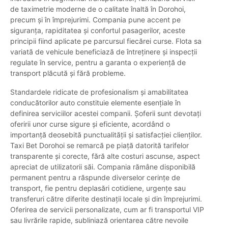
de taximetrie moderne de o calitate înaltă în Dorohoi,
precum și în împrejurimi. Compania pune accent pe
siguranța, rapiditatea și confortul pasagerilor, aceste
principii fiind aplicate pe parcursul fiecărei curse. Flota sa
variată de vehicule beneficiază de întreținere și inspecții
regulate în service, pentru a garanta o experiență de
transport plăcută și fără probleme.
Standardele ridicate de profesionalism și amabilitatea
conducătorilor auto constituie elemente esențiale în
definirea serviciilor acestei companii. Șoferii sunt devotați
oferirii unor curse sigure și eficiente, acordând o
importanță deosebită punctualității și satisfacției clienților.
Taxi Bet Dorohoi se remarcă pe piață datorită tarifelor
transparente și corecte, fără alte costuri ascunse, aspect
apreciat de utilizatorii săi. Compania rămâne disponibilă
permanent pentru a răspunde diverselor cerințe de
transport, fie pentru deplasări cotidiene, urgențe sau
transferuri către diferite destinații locale și din împrejurimi.
Oferirea de servicii personalizate, cum ar fi transportul VIP
sau livrările rapide, subliniază orientarea către nevoile