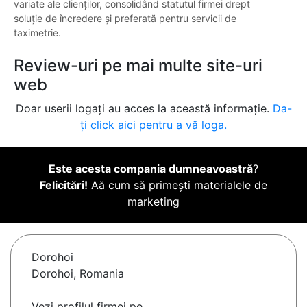
variate ale clienților, consolidând statutul firmei drept
soluție de încredere și preferată pentru servicii de
taximetrie.
Review-uri pe mai multe site-uri
web
Doar userii logați au acces la această informație.
Da-
ți click aici pentru a vă loga.
Este acesta compania dumneavoastră
?
Felicitări!
Aă cum să primești materialele de
marketing
Dorohoi
Dorohoi, Romania
Vezi profilul firmei pe