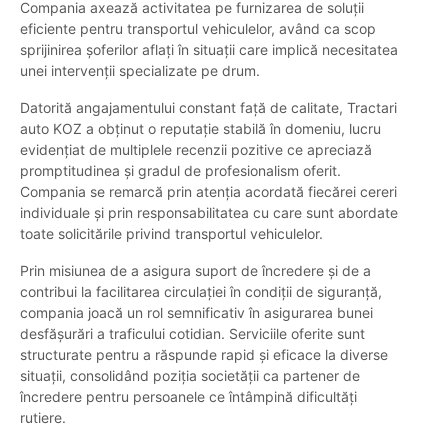
Compania axează activitatea pe furnizarea de soluții
eficiente pentru transportul vehiculelor, având ca scop
sprijinirea șoferilor aflați în situații care implică necesitatea
unei intervenții specializate pe drum.
Datorită angajamentului constant față de calitate, Tractari
auto KOZ a obținut o reputație stabilă în domeniu, lucru
evidențiat de multiplele recenzii pozitive ce apreciază
promptitudinea și gradul de profesionalism oferit.
Compania se remarcă prin atenția acordată fiecărei cereri
individuale și prin responsabilitatea cu care sunt abordate
toate solicitările privind transportul vehiculelor.
Prin misiunea de a asigura suport de încredere și de a
contribui la facilitarea circulației în condiții de siguranță,
compania joacă un rol semnificativ în asigurarea bunei
desfășurări a traficului cotidian. Serviciile oferite sunt
structurate pentru a răspunde rapid și eficace la diverse
situații, consolidând poziția societății ca partener de
încredere pentru persoanele ce întâmpină dificultăți
rutiere.