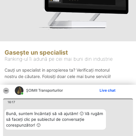
Gasește un specialist
Ranking-ul îi adună pe cei mai buni din industrie
Cauți un specialist in apropierea ta? Verificați motorul
nostru de căutare. Folosiți doar cele mai bune servicii!
ȘOIMII Transporturilor
Live chat
Căutare
16:17
Bună, suntem încântați să vă ajutăm! 🙂 Vă rugăm
să faceți clic pe subiectul de conversație
corespunzător! 🙂