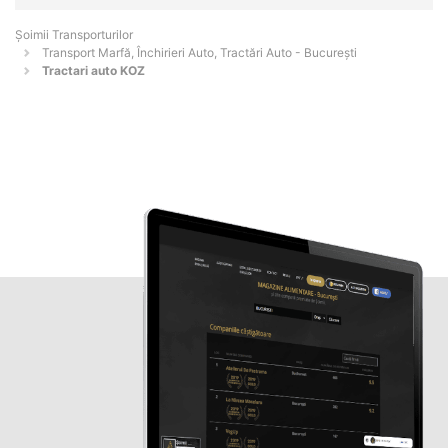
Șoimii Transporturilor
Transport Marfă, Închirieri Auto, Tractări Auto - Bucureşti
Tractari auto KOZ