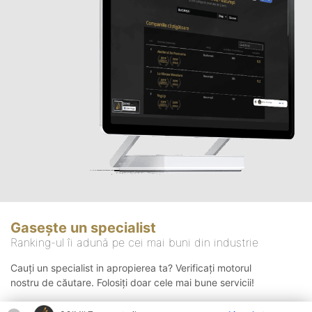
Gasește un specialist
Ranking-ul îi adună pe cei mai buni din industrie
Cauți un specialist in apropierea ta? Verificați motorul
nostru de căutare. Folosiți doar cele mai bune servicii!