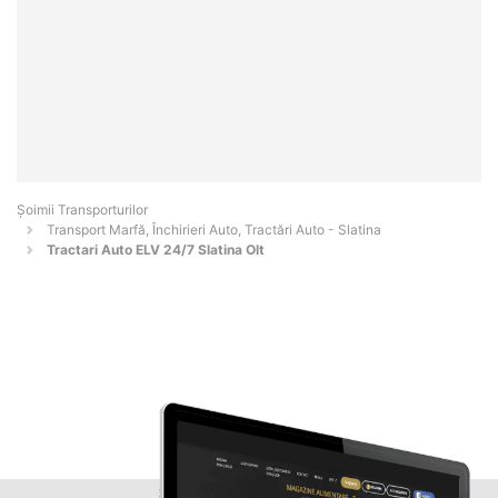
Șoimii Transporturilor
Transport Marfă, Închirieri Auto, Tractări Auto - Slatina
Tractari Auto ELV 24/7 Slatina Olt