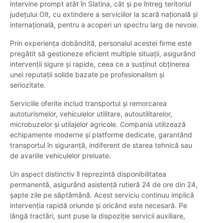
intervine prompt atât în Slatina, cât și pe întreg teritoriul
județului Olt, cu extindere a serviciilor la scară națională și
internațională, pentru a acoperi un spectru larg de nevoie.
Prin experiența dobândită, personalul acestei firme este
pregătit să gestioneze eficient multiple situații, asigurând
intervenții sigure și rapide, ceea ce a susținut obținerea
unei reputații solide bazate pe profesionalism și
seriozitate.
Serviciile oferite includ transportul și remorcarea
autoturismelor, vehiculelor utilitare, autoutilitarelor,
microbuzelor și utilajelor agricole. Compania utilizează
echipamente moderne și platforme dedicate, garantând
transportul în siguranță, indiferent de starea tehnică sau
de avariile vehiculelor preluate.
Un aspect distinctiv îl reprezintă disponibilitatea
permanentă, asigurând asistență rutieră 24 de ore din 24,
șapte zile pe săptămână. Acest serviciu continuu implică
intervenția rapidă oriunde și oricând este necesară. Pe
lângă tractări, sunt puse la dispoziție servicii auxiliare,