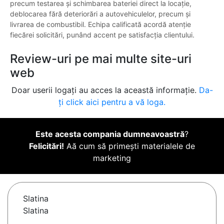
precum testarea și schimbarea bateriei direct la locație,
deblocarea fără deteriorări a autovehiculelor, precum și
livrarea de combustibil. Echipa calificată acordă atenție
fiecărei solicitări, punând accent pe satisfacția clientului.
Review-uri pe mai multe site-uri
web
Doar userii logați au acces la această informație.
Da-
ți click aici pentru a vă loga.
Este acesta compania dumneavoastră
?
Felicitări!
Aă cum să primești materialele de
marketing
Slatina
Slatina