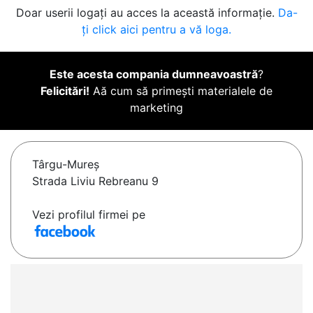
Doar userii logați au acces la această informație.
Da-
ți click aici pentru a vă loga.
Este acesta compania dumneavoastră
?
Felicitări!
Aă cum să primești materialele de
marketing
Târgu-Mureş
Strada Liviu Rebreanu 9
Vezi profilul firmei pe