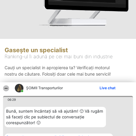
Gasește un specialist
Ranking-ul îi adună pe cei mai buni din industrie
Cauți un specialist in apropierea ta? Verificați motorul
nostru de căutare. Folosiți doar cele mai bune servicii!
ȘOIMII Transporturilor
Live chat
Căutare
06:29
Bună, suntem încântați să vă ajutăm! 🙂 Vă rugăm
să faceți clic pe subiectul de conversație
corespunzător! 🙂