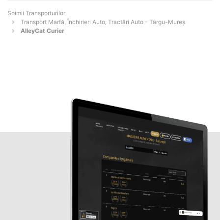
Șoimii Transporturilor
Transport Marfă, Închirieri Auto, Tractări Auto - Târgu-Mureş
AlleyCat Curier