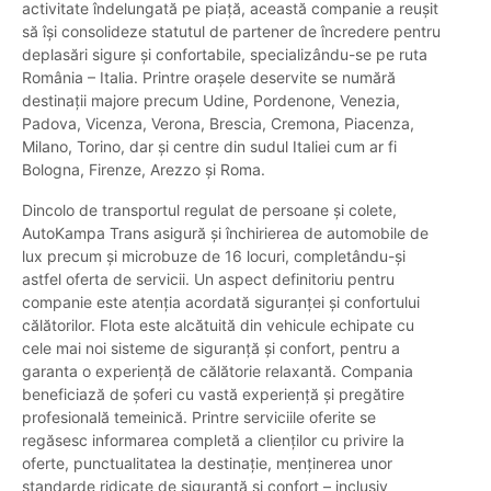
activitate îndelungată pe piață, această companie a reușit
să își consolideze statutul de partener de încredere pentru
deplasări sigure și confortabile, specializându-se pe ruta
România – Italia. Printre orașele deservite se numără
destinații majore precum Udine, Pordenone, Venezia,
Padova, Vicenza, Verona, Brescia, Cremona, Piacenza,
Milano, Torino, dar și centre din sudul Italiei cum ar fi
Bologna, Firenze, Arezzo și Roma.
Dincolo de transportul regulat de persoane și colete,
AutoKampa Trans asigură și închirierea de automobile de
lux precum și microbuze de 16 locuri, completându-și
astfel oferta de servicii. Un aspect definitoriu pentru
companie este atenția acordată siguranței și confortului
călătorilor. Flota este alcătuită din vehicule echipate cu
cele mai noi sisteme de siguranță și confort, pentru a
garanta o experiență de călătorie relaxantă. Compania
beneficiază de șoferi cu vastă experiență și pregătire
profesională temeinică. Printre serviciile oferite se
regăsesc informarea completă a clienților cu privire la
oferte, punctualitatea la destinație, menținerea unor
standarde ridicate de siguranță și confort – inclusiv