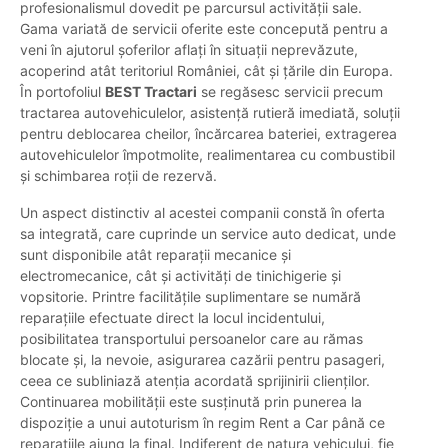
profesionalismul dovedit pe parcursul activității sale.
Gama variată de servicii oferite este concepută pentru a
veni în ajutorul șoferilor aflați în situații neprevăzute,
acoperind atât teritoriul României, cât și țările din Europa.
În portofoliul
BEST Tractari
se regăsesc servicii precum
tractarea autovehiculelor, asistență rutieră imediată, soluții
pentru deblocarea cheilor, încărcarea bateriei, extragerea
autovehiculelor împotmolite, realimentarea cu combustibil
și schimbarea roții de rezervă.
Un aspect distinctiv al acestei companii constă în oferta
sa integrată, care cuprinde un service auto dedicat, unde
sunt disponibile atât reparații mecanice și
electromecanice, cât și activități de tinichigerie și
vopsitorie. Printre facilitățile suplimentare se numără
reparațiile efectuate direct la locul incidentului,
posibilitatea transportului persoanelor care au rămas
blocate și, la nevoie, asigurarea cazării pentru pasageri,
ceea ce subliniază atenția acordată sprijinirii clienților.
Continuarea mobilității este susținută prin punerea la
dispoziție a unui autoturism în regim Rent a Car până ce
reparațiile ajung la final. Indiferent de natura vehicului, fie