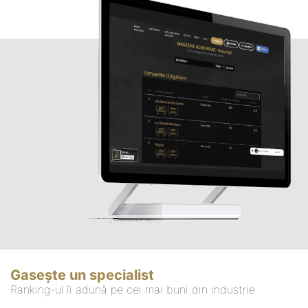
Gasește un specialist
Ranking-ul îi adună pe cei mai buni din industrie