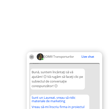
ȘOIMII Transporturilor
Live chat
05:01
Bună, suntem încântați să vă
ajutăm! 🙂 Vă rugăm să faceți clic pe
subiectul de conversație
corespunzător! 🙂
Sunt un Laureat, vreau să ridic
materiale de marketing
Vreau să-mi înscriu firma in proiectul