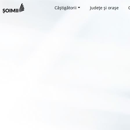
Câștigătorii
Județe și orașe