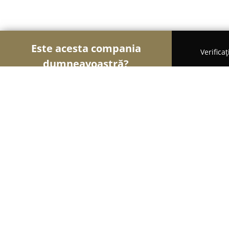
Este acesta compania
Verifica
dumneavoastră?
Șoimii Transporturilor
Transport Marfă, Închirie
Carpathia Trans Srl
8.6
(16)
Otopeni, birou 301, Drumul Gării Odăi 1A