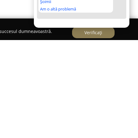
Șoimii
Am o altă problemă
e succesul dumneavoastră.
Verificați
ecializată în servicii de transport internațional și
urându-se de o experiență extinsă în industrie.
a remarcat printr-un nivel ridicat de
ent deosebit pus pe cerințele clienților. Oferta sa
servicii pentru transportul mărfurilor, acoperind
el aerian, maritim și feroviar.