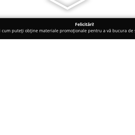
Felicitări!
ți cum puteți obține materiale promoționale pentru a vă bucura d
ri Auto, Tractări Auto - Otopeni
Carpathia Trans Srl
Despre companie:
Carpathia Trans
este o firmă sp
soluții logistice integrate, buc
Înființată în 2006, compania s-
profesionalism și printr-un acc
cuprinde o paletă completă de 
atât transportul rutier, cât și c