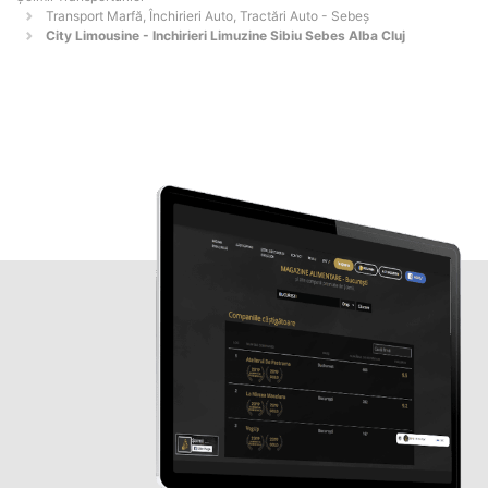
Transport Marfă, Închirieri Auto, Tractări Auto - Sebeş
City Limousine - Inchirieri Limuzine Sibiu Sebes Alba Cluj