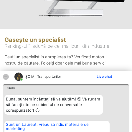
Gasește un specialist
Ranking-ul îi adună pe cei mai buni din industrie
Cauți un specialist in apropierea ta? Verificați motorul
nostru de căutare. Folosiți doar cele mai bune servicii!
ȘOIMII Transporturilor
Live chat
Căutare
06:16
Bună, suntem încântați să vă ajutăm! 🙂 Vă rugăm
să faceți clic pe subiectul de conversație
corespunzător! 🙂
Sunt un Laureat, vreau să ridic materiale de
Organizator Ranking
Plebiscyt
Contact
marketing
BRIGHT SOLUTIONS BR SRL
Câștigătorii
Contact