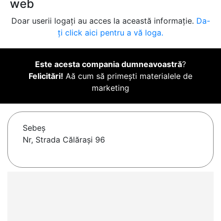
web
Doar userii logați au acces la această informație.
Da-
ți click aici pentru a vă loga.
Este acesta compania dumneavoastră
?
Felicitări!
Aă cum să primești materialele de
marketing
Sebeş
Nr, Strada Călărași 96