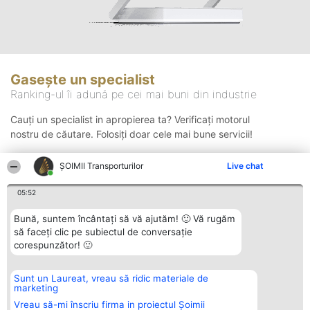
Gasește un specialist
Ranking-ul îi adună pe cei mai buni din industrie
Cauți un specialist in apropierea ta? Verificați motorul
nostru de căutare. Folosiți doar cele mai bune servicii!
ȘOIMII Transporturilor
Live chat
Căutare
05:52
Bună, suntem încântați să vă ajutăm! 🙂 Vă rugăm
să faceți clic pe subiectul de conversație
corespunzător! 🙂
Sunt un Laureat, vreau să ridic materiale de
Organizator Ranking
Plebiscyt
Contact
marketing
BRIGHT SOLUTIONS BR SRL
Câștigătorii
Contact
Aleea Timisul De Sus 2 Bl. A30
Lista Tuturor
Vreau să-mi înscriu firma in proiectul Șoimii