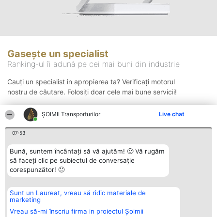
Gasește un specialist
Ranking-ul îi adună pe cei mai buni din industrie
Cauți un specialist in apropierea ta? Verificați motorul
nostru de căutare. Folosiți doar cele mai bune servicii!
ȘOIMII Transporturilor
Live chat
Căutare
07:53
Bună, suntem încântați să vă ajutăm! 🙂 Vă rugăm
să faceți clic pe subiectul de conversație
corespunzător! 🙂
Sunt un Laureat, vreau să ridic materiale de
Organizator Ranking
Plebiscyt
Contact
marketing
BRIGHT SOLUTIONS BR SRL
Câștigătorii
Contact
Aleea Timisul De Sus 2 Bl. A30
Lista Tuturor
Vreau să-mi înscriu firma in proiectul Șoimii
Sc. A Et. 4 Ap. 13 Cod 061952
Laureaților