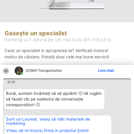
Gasește un specialist
Ranking-ul îi adună pe cei mai buni din industrie
Cauți un specialist in apropierea ta? Verificați motorul
nostru de căutare. Folosiți doar cele mai bune servicii!
ȘOIMII Transporturilor
Live chat
Căutare
01:37
Bună, suntem încântați să vă ajutăm! 🙂 Vă rugăm
să faceți clic pe subiectul de conversație
corespunzător! 🙂
Sunt un Laureat, vreau să ridic materiale de
Organizator Ranking
Plebiscyt
Contact
marketing
BRIGHT SOLUTIONS BR SRL
Câștigătorii
Contact
Aleea Timisul De Sus 2 Bl. A30
Lista Tuturor
Vreau să-mi înscriu firma in proiectul Șoimii
Sc. A Et. 4 Ap. 13 Cod 061952
Laureaților