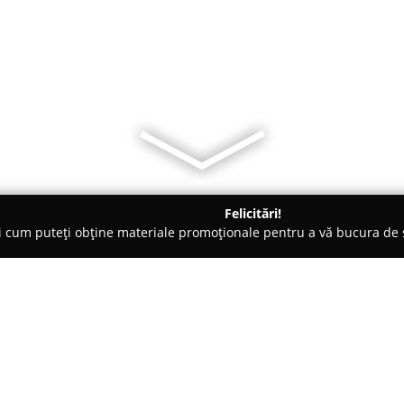
Felicitări!
ți cum puteți obține materiale promoționale pentru a vă bucura d
i Auto, Tractări Auto - Dolj
EMIL SPEEDCARGO SRL