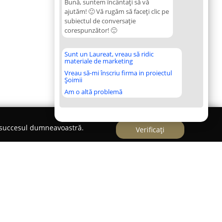
Bună, suntem încântați să vă
ajutăm! 🙂 Vă rugăm să faceți clic pe
subiectul de conversație
corespunzător! 🙂
Sunt un Laureat, vreau să ridic
materiale de marketing
Vreau să-mi înscriu firma in proiectul
Șoimii
Am o altă problemă
e succesul dumneavoastră.
Verificați