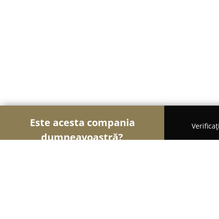
Este acesta compania
Verifica
dumneavoastră?
Șoimii Transporturilor
Transport Marfă, Închirier
EMIL SPEEDCARGO SRL