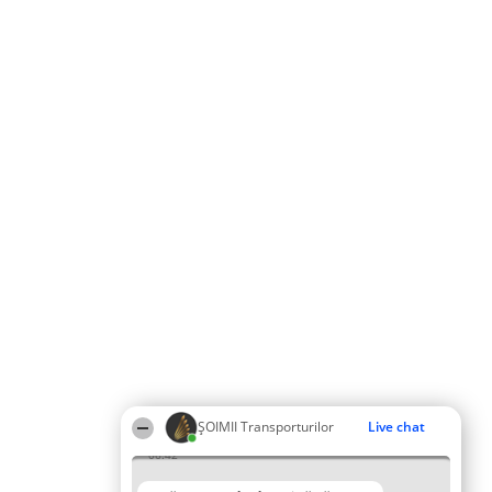
ȘOIMII Transporturilor
Live chat
06:42