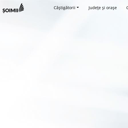
Câștigătorii
Județe și orașe