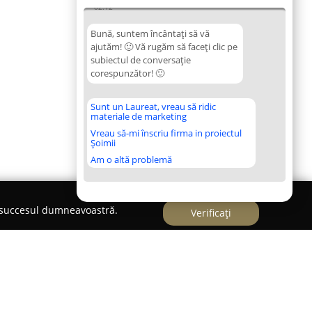
02:12
Bună, suntem încântați să vă
ajutăm! 🙂 Vă rugăm să faceți clic pe
subiectul de conversație
corespunzător! 🙂
Sunt un Laureat, vreau să ridic
materiale de marketing
Vreau să-mi înscriu firma in proiectul
Șoimii
Am o altă problemă
e succesul dumneavoastră.
Verificați