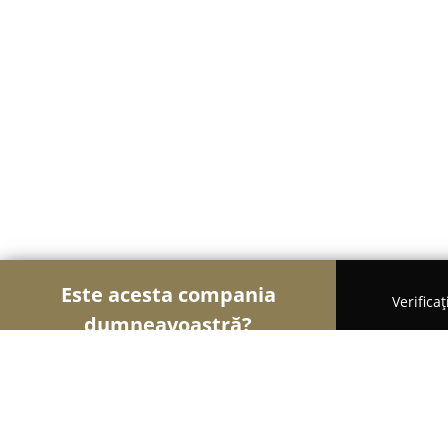
Este acesta compania
Verifica
dumneavoastră?
Șoimii Transporturilor
Transport Marfă, Închirier