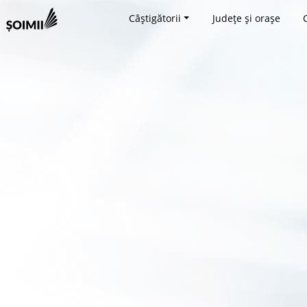
Câștigătorii
Județe și orașe