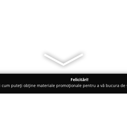
Felicitări!
ți cum puteți obține materiale promoționale pentru a vă bucura d
i Auto, Tractări Auto - Bosanci
Faster Way Express