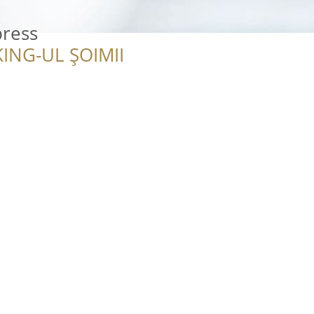
press
ING-UL ȘOIMII