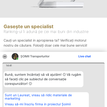
Gasește un specialist
Ranking-ul îi adună pe cei mai buni din industrie
Cauți un specialist in apropierea ta? Verificați motorul
nostru de căutare. Folosiți doar cele mai bune servicii!
ȘOIMII Transporturilor
Live chat
Căutare
14:41
Bună, suntem încântați să vă ajutăm! 🙂 Vă rugăm
să faceți clic pe subiectul de conversație
corespunzător! 🙂
Sunt un Laureat, vreau să ridic materiale de
Organizator Ranking
Plebiscyt
Contact
marketing
BRIGHT SOLUTIONS BR SRL
Câștigătorii
Contact
Aleea Timisul De Sus 2 Bl. A30
Lista Tuturor
Vreau să-mi înscriu firma in proiectul Șoimii
Sc. A Et. 4 Ap. 13 Cod 061952
Laureaților