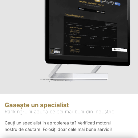
Gasește un specialist
Ranking-ul îi adună pe cei mai buni din industrie
Cauți un specialist in apropierea ta? Verificați motorul
nostru de căutare. Folosiți doar cele mai bune servicii!