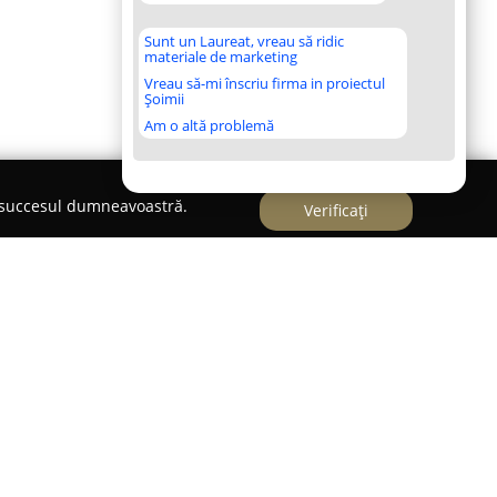
Sunt un Laureat, vreau să ridic
materiale de marketing
Vreau să-mi înscriu firma in proiectul
Șoimii
Am o altă problemă
e succesul dumneavoastră.
Verificați
i jeepuri Vatra Dornei
ei și Neagra Șarului, o firmă specializată în
nților experiențe de neuitat încă din 2007.
 de vehicule pentru explorarea naturii, venind în