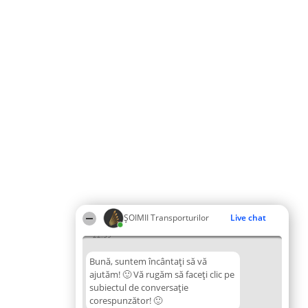
ȘOIMII Transporturilor
Live chat
22:59
Bună, suntem încântați să vă
ajutăm! 🙂 Vă rugăm să faceți clic pe
subiectul de conversație
corespunzător! 🙂