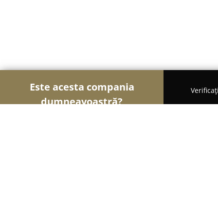
Este acesta compania
Verifica
dumneavoastră?
Șoimii Transporturilor
Transport Marfă, Închirie
Inchirieri atv uri snowmobile si jee