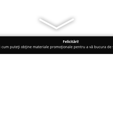
Felicitări!
ți cum puteți obține materiale promoționale pentru a vă bucura d
ri Auto, Tractări Auto - Suceava
Inchirieri atv uri snowmobile s
puri Vatra Dornei
Despre companie:
În zona pitorească a Vatra Dorn
activități off-road propune clie
Aceasta se ocupă cu închirierea