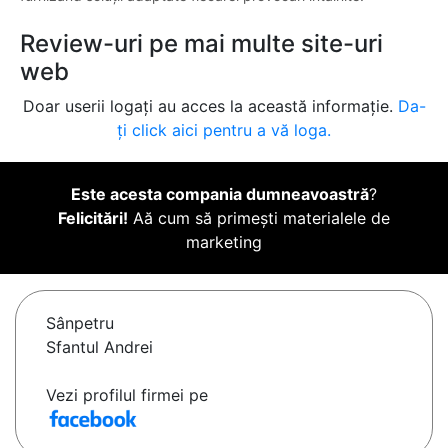
Review-uri pe mai multe site-uri
web
Doar userii logați au acces la această informație.
Da-
ți click aici pentru a vă loga.
Este acesta compania dumneavoastră
?
Felicitări!
Aă cum să primești materialele de
marketing
Sânpetru
Sfantul Andrei
Vezi profilul firmei pe