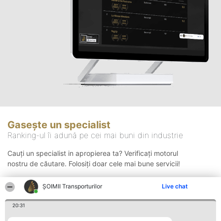
Gasește un specialist
Ranking-ul îi adună pe cei mai buni din industrie
Cauți un specialist in apropierea ta? Verificați motorul
nostru de căutare. Folosiți doar cele mai bune servicii!
ȘOIMII Transporturilor
Live chat
Căutare
20:31