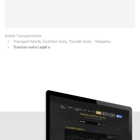
Șoimii Transporturilor
Transport Marfă, Închirieri Auto, Tractări Auto - Sânpetru
Tractari auto Lejak's