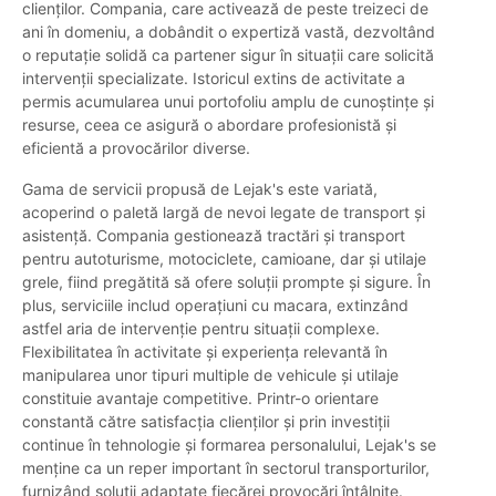
clienților. Compania, care activează de peste treizeci de
ani în domeniu, a dobândit o expertiză vastă, dezvoltând
o reputație solidă ca partener sigur în situații care solicită
intervenții specializate. Istoricul extins de activitate a
permis acumularea unui portofoliu amplu de cunoștințe și
resurse, ceea ce asigură o abordare profesionistă și
eficientă a provocărilor diverse.
Gama de servicii propusă de Lejak's este variată,
acoperind o paletă largă de nevoi legate de transport și
asistență. Compania gestionează tractări și transport
pentru autoturisme, motociclete, camioane, dar și utilaje
grele, fiind pregătită să ofere soluții prompte și sigure. În
plus, serviciile includ operațiuni cu macara, extinzând
astfel aria de intervenție pentru situații complexe.
Flexibilitatea în activitate și experiența relevantă în
manipularea unor tipuri multiple de vehicule și utilaje
constituie avantaje competitive. Printr-o orientare
constantă către satisfacția clienților și prin investiții
continue în tehnologie și formarea personalului, Lejak's se
menține ca un reper important în sectorul transporturilor,
furnizând soluții adaptate fiecărei provocări întâlnite.