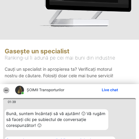
Gasește un specialist
Ranking-ul îi adună pe cei mai buni din industrie
Cauți un specialist in apropierea ta? Verificați motorul
nostru de căutare. Folosiți doar cele mai bune servicii!
ȘOIMII Transporturilor
Live chat
Căutare
01:39
Bună, suntem încântați să vă ajutăm! 🙂 Vă rugăm
să faceți clic pe subiectul de conversație
corespunzător! 🙂