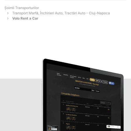
Șoimii Transporturilor
Transport Marfă, Închirieri Auto, Tractări Auto - Cluj-Napoca
Volo Rent a Car