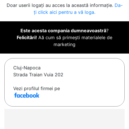
Doar userii logați au acces la această informație.
Da-
ți click aici pentru a vă loga.
Este acesta compania dumneavoastră
?
Felicitări!
Aă cum să primești materialele de
marketing
Cluj-Napoca
Strada Traian Vuia 202
Vezi profilul firmei pe