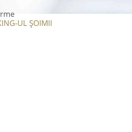
orme
ING-UL ȘOIMII