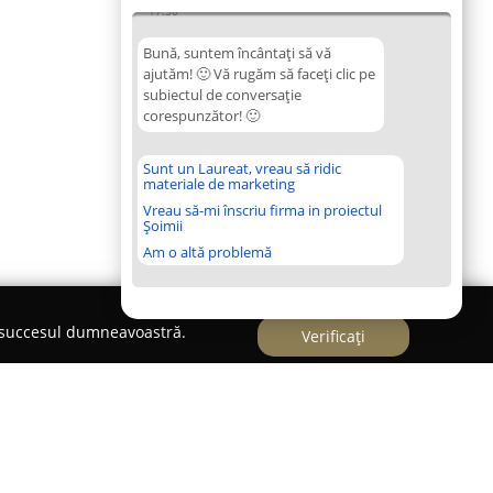
17:50
Bună, suntem încântați să vă
ajutăm! 🙂 Vă rugăm să faceți clic pe
subiectul de conversație
corespunzător! 🙂
Sunt un Laureat, vreau să ridic
materiale de marketing
Vreau să-mi înscriu firma in proiectul
Șoimii
Am o altă problemă
e succesul dumneavoastră.
Verificați