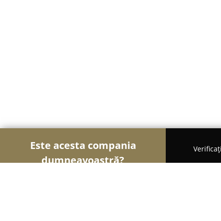
Este acesta compania
Verifica
dumneavoastră?
Șoimii Transporturilor
Transport Marfă, Închirier