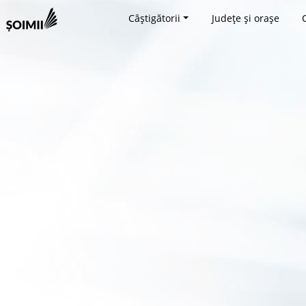
Câștigătorii
Județe și orașe