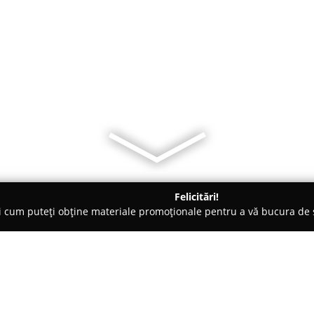
Felicitări!
ți cum puteți obține materiale promoționale pentru a vă bucura d
i Auto, Tractări Auto - Piteşti
Remorci Platforme