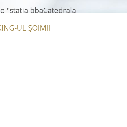
to "statia bbaCatedrala
ING-UL ȘOIMII