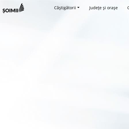
Câștigătorii
Județe și orașe