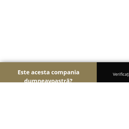
Este acesta compania
Verifica
dumneavoastră?
Șoimii Transporturilor
Transport Marfă, Închirie
Stație Vaporetto "statia bbaCatedra