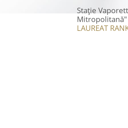
Stație Vaporet
Mitropolitană"
LAUREAT RANK