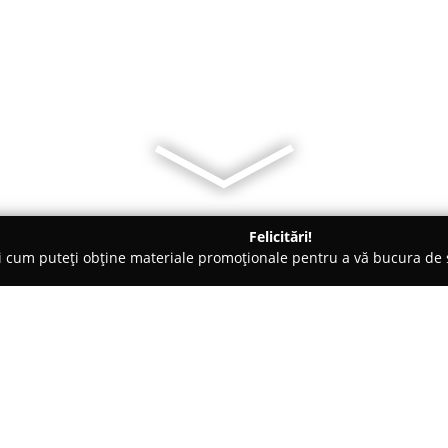
Felicitări!
ți cum puteți obține materiale promoționale pentru a vă bucura d
ri Auto, Tractări Auto - Timişoara
Stație Vaporetto "statia bba
la Mitropolitană"