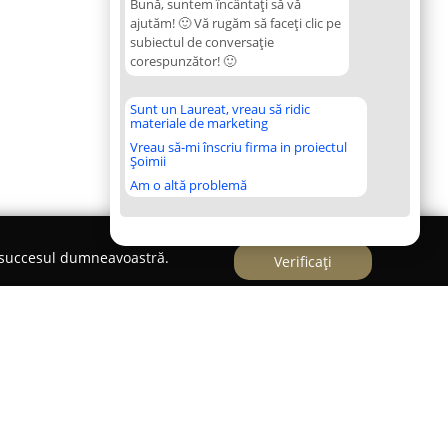
Bună, suntem încântați să vă
ajutăm! 🙂 Vă rugăm să faceți clic pe
subiectul de conversație
corespunzător! 🙂
Sunt un Laureat, vreau să ridic
materiale de marketing
Vreau să-mi înscriu firma in proiectul
Șoimii
Am o altă problemă
e succesul dumneavoastră.
Verificați
Catedrala Mitropolitană"