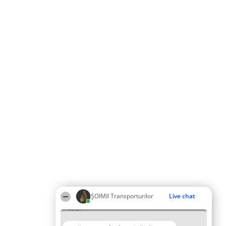
ȘOIMII Transporturilor
Live chat
09:27