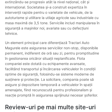
extinzându-se progresiv atât la nivel național, cât și
internațional. Societatea și-a construit expertiza în
intervenții rapide pentru o varietate de vehicule, de la
autoturisme și utilitare la utilaje agricole sau industriale cu
masa maximă de 3,5 tone. Serviciile includ manipularea în
siguranță a mașinilor noi, avariate sau cu defecțiuni
tehnice.
Un element principal care diferențiază Tractari Auto
Magurele este asigurarea serviciilor non-stop, disponibile
permanent, indiferent de oră sau zi, pentru promptitudine
în gestionarea oricăror situații neplanificate. Flota
companiei este dotată cu echipamente avansate,
facilitând transportul și încărcarea vehiculelor în condiții
optime de siguranță, folosindu-se sisteme moderne de
susținere și protecție. La solicitare, compania poate să
asigure și depozitare temporară a vehiculelor în spații
amenajate, fiind recunoscută pentru profesionalism și
reacție promptă în asigurarea sprijinului necesar șoferilor.
Review-uri pe mai multe site-uri