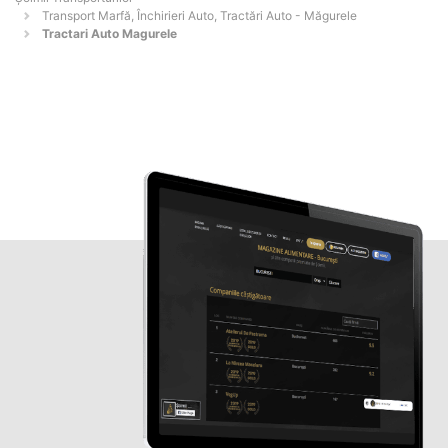
Transport Marfă, Închirieri Auto, Tractări Auto - Măgurele
Tractari Auto Magurele