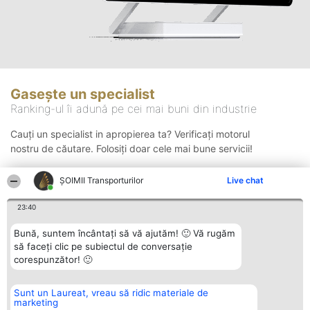
Gasește un specialist
Ranking-ul îi adună pe cei mai buni din industrie
Cauți un specialist in apropierea ta? Verificați motorul
nostru de căutare. Folosiți doar cele mai bune servicii!
ȘOIMII Transporturilor
Live chat
Căutare
23:40
Bună, suntem încântați să vă ajutăm! 🙂 Vă rugăm
să faceți clic pe subiectul de conversație
corespunzător! 🙂
Sunt un Laureat, vreau să ridic materiale de
Organizator Ranking
Plebiscyt
Contact
marketing
BRIGHT SOLUTIONS BR SRL
Câștigătorii
Contact