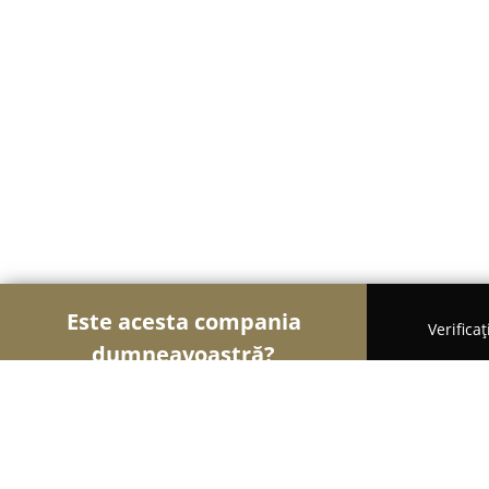
Este acesta compania
Verifica
dumneavoastră?
Șoimii Transporturilor
Transport Marfă, Închirier