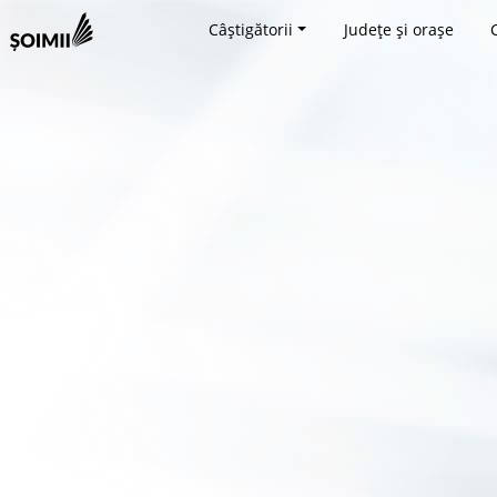
Câștigătorii
Județe și orașe