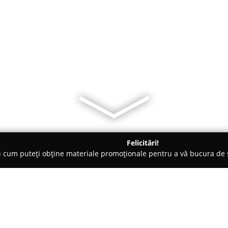
Felicitări!
ți cum puteți obține materiale promoționale pentru a vă bucura d
i Auto, Tractări Auto - Chiajna
Duratom Vest