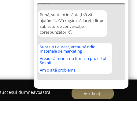
14:27
Bună, suntem încântați să vă
ajutăm! 🙂 Vă rugăm să faceți clic pe
subiectul de conversație
corespunzător! 🙂
Sunt un Laureat, vreau să ridic
materiale de marketing
Vreau să-mi înscriu firma in proiectul
Șoimii
Am o altă problemă
e succesul dumneavoastră.
Verificați