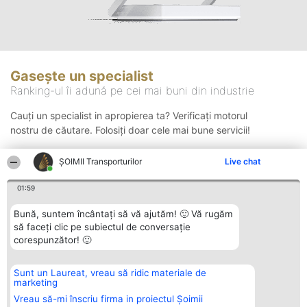
Gasește un specialist
Ranking-ul îi adună pe cei mai buni din industrie
Cauți un specialist in apropierea ta? Verificați motorul
nostru de căutare. Folosiți doar cele mai bune servicii!
ȘOIMII Transporturilor
Live chat
Căutare
01:59
Bună, suntem încântați să vă ajutăm! 🙂 Vă rugăm
să faceți clic pe subiectul de conversație
corespunzător! 🙂
Sunt un Laureat, vreau să ridic materiale de
Organizator Ranking
Plebiscyt
Contact
marketing
BRIGHT SOLUTIONS BR SRL
Câștigătorii
Contact
Aleea Timisul De Sus 2 Bl. A30
Lista Tuturor
Vreau să-mi înscriu firma in proiectul Șoimii
Sc. A Et. 4 Ap. 13 Cod 061952
Laureaților