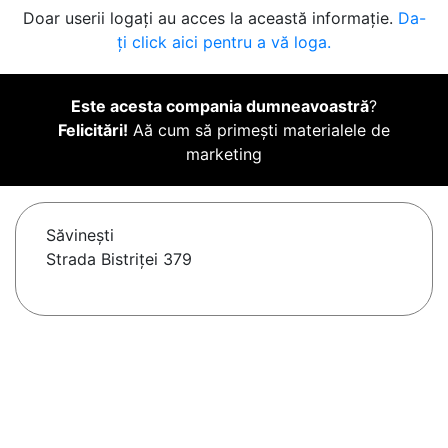
Doar userii logați au acces la această informație.
Da-
ți click aici pentru a vă loga.
Este acesta compania dumneavoastră
?
Felicitări!
Aă cum să primești materialele de
marketing
Săvineşti
Strada Bistriței 379