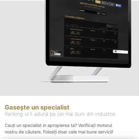
Gasește un specialist
Ranking-ul îi adună pe cei mai buni din industrie
Cauți un specialist in apropierea ta? Verificați motorul
nostru de căutare. Folosiți doar cele mai bune servicii!