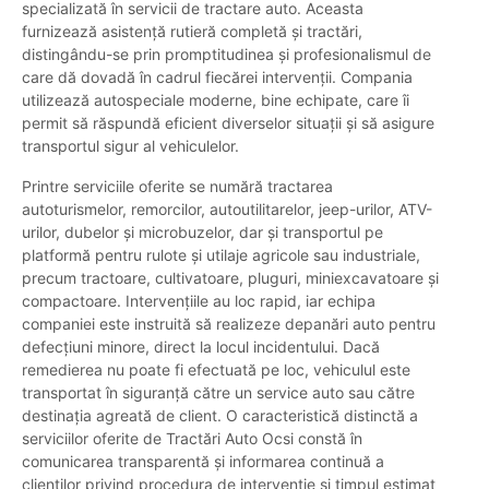
specializată în servicii de tractare auto. Aceasta
furnizează asistență rutieră completă și tractări,
distingându-se prin promptitudinea și profesionalismul de
care dă dovadă în cadrul fiecărei intervenții. Compania
utilizează autospeciale moderne, bine echipate, care îi
permit să răspundă eficient diverselor situații și să asigure
transportul sigur al vehiculelor.
Printre serviciile oferite se numără tractarea
autoturismelor, remorcilor, autoutilitarelor, jeep-urilor, ATV-
urilor, dubelor și microbuzelor, dar și transportul pe
platformă pentru rulote și utilaje agricole sau industriale,
precum tractoare, cultivatoare, pluguri, miniexcavatoare și
compactoare. Intervențiile au loc rapid, iar echipa
companiei este instruită să realizeze depanări auto pentru
defecțiuni minore, direct la locul incidentului. Dacă
remedierea nu poate fi efectuată pe loc, vehiculul este
transportat în siguranță către un service auto sau către
destinația agreată de client. O caracteristică distinctă a
serviciilor oferite de Tractări Auto Ocsi constă în
comunicarea transparentă și informarea continuă a
clienților privind procedura de intervenție și timpul estimat