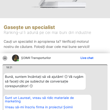
Gasește un specialist
Ranking-ul îi adună pe cei mai buni din industrie
Cauți un specialist in apropierea ta? Verificați motorul
nostru de căutare. Folosiți doar cele mai bune servicii!
ȘOIMII Transporturilor
Live chat
Căutare
18:21
Bună, suntem încântați să vă ajutăm! 🙂 Vă rugăm
să faceți clic pe subiectul de conversație
corespunzător! 🙂
Sunt un Laureat, vreau să ridic materiale de
Organizator Ranking
Plebiscyt
Contact
marketing
BRIGHT SOLUTIONS BR SRL
Câștigătorii
Contact
Aleea Timisul De Sus 2 Bl. A30
Lista Tuturor
Vreau să-mi înscriu firma in proiectul Șoimii
Sc. A Et. 4 Ap. 13 Cod 061952
Laureaților