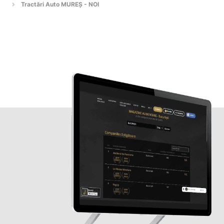
Tractări Auto MUREȘ - NOI