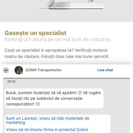
Gasește un specialist
Ranking-ul îi adună pe cei mai buni din industrie
Cauți un specialist in apropierea ta? Verificați motorul
nostru de căutare. Folosiți doar cele mai bune servicii!
ȘOIMII Transporturilor
Live chat
Căutare
06:20
Bună, suntem încântați să vă ajutăm! 🙂 Vă rugăm
să faceți clic pe subiectul de conversație
corespunzător! 🙂
Sunt un Laureat, vreau să ridic materiale de
Organizator Ranking
Plebiscyt
Contact
marketing
BRIGHT SOLUTIONS BR SRL
Câștigătorii
Contact
Aleea Timisul De Sus 2 Bl. A30
Lista Tuturor
Vreau să-mi înscriu firma in proiectul Șoimii
Sc. A Et. 4 Ap. 13 Cod 061952
Laureaților