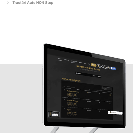
Tractări Auto NON Stop