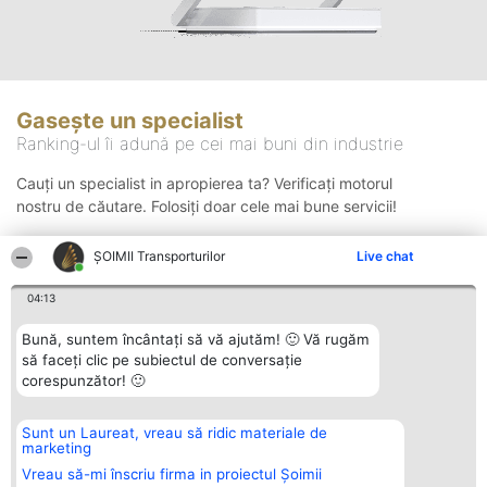
Gasește un specialist
Ranking-ul îi adună pe cei mai buni din industrie
Cauți un specialist in apropierea ta? Verificați motorul
nostru de căutare. Folosiți doar cele mai bune servicii!
ȘOIMII Transporturilor
Live chat
Căutare
04:13
Bună, suntem încântați să vă ajutăm! 🙂 Vă rugăm
să faceți clic pe subiectul de conversație
corespunzător! 🙂
Sunt un Laureat, vreau să ridic materiale de
Organizator Ranking
Plebiscyt
Contact
marketing
BRIGHT SOLUTIONS BR SRL
Câștigătorii
Contact
Aleea Timisul De Sus 2 Bl. A30
Lista Tuturor
Vreau să-mi înscriu firma in proiectul Șoimii
Sc. A Et. 4 Ap. 13 Cod 061952
Laureaților