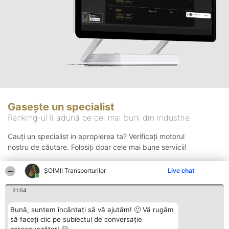
Gasește un specialist
Ranking-ul îi adună pe cei mai buni din industrie
Cauți un specialist in apropierea ta? Verificați motorul
nostru de căutare. Folosiți doar cele mai bune servicii!
ȘOIMII Transporturilor
Live chat
Căutare
21:54
Bună, suntem încântați să vă ajutăm! 🙂 Vă rugăm
să faceți clic pe subiectul de conversație