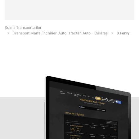
Șoimii Transporturilor
Transport Marfă, Închirieri Auto, Tractări Auto - Călăraşi
XFerry