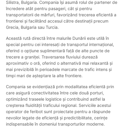
Silistra, Bulgaria. Compania își asumă rolul de partener de
încredere atât pentru pasageri, cât și pentru
transportatorii de mărfuri, favorizând trecerea eficientă a
frontierei și facilitând accesul către destinații precum
Grecia, Bulgaria sau Turcia.
Această rută directă între malurile Dunării este utilă în
special pentru cei interesați de transportul internațional,
oferind o opțiune suplimentară față de alte puncte de
trecere a graniței. Traversarea fluviului durează
aproximativ o oră, oferind o alternativă mai relaxantă și
mai previzibilă în perioadele marcate de trafic intens și
timpi mari de așteptare la alte frontiere.
Compania se evidențiază prin modalitatea eficientă prin
care asigură conectivitatea între cele două porturi,
optimizând traseele logistice și contribuind astfel la
creșterea fluidității traficului regional. Serviciile acestui
operator de feribot sunt proiectate pentru a răspunde
nevoilor legate de eficiență și predictibilitate, cerințe
indispensabile în domeniul transporturilor moderne.