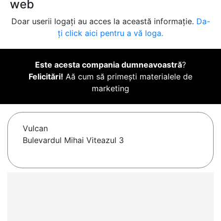
web
Doar userii logați au acces la această informație.
Da-
ți click aici pentru a vă loga.
Este acesta compania dumneavoastră
?
Felicitări!
Aă cum să primești materialele de
marketing
Vulcan
Bulevardul Mihai Viteazul 3