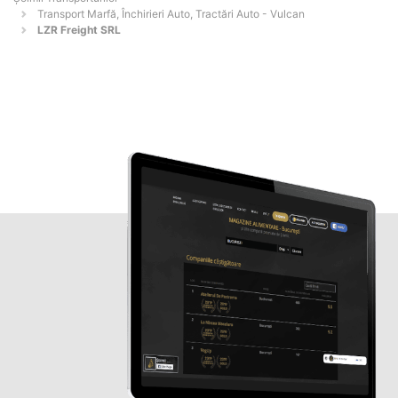
Transport Marfă, Închirieri Auto, Tractări Auto - Vulcan
LZR Freight SRL