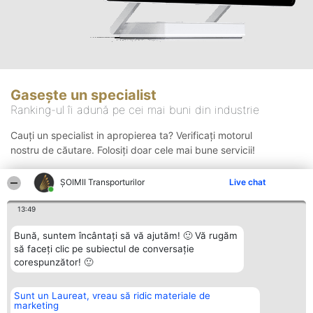
Gasește un specialist
Ranking-ul îi adună pe cei mai buni din industrie
Cauți un specialist in apropierea ta? Verificați motorul
nostru de căutare. Folosiți doar cele mai bune servicii!
ȘOIMII Transporturilor
Live chat
Căutare
13:49
Bună, suntem încântați să vă ajutăm! 🙂 Vă rugăm
să faceți clic pe subiectul de conversație
corespunzător! 🙂
Sunt un Laureat, vreau să ridic materiale de
Organizator Ranking
Plebiscyt
Contact
marketing
BRIGHT SOLUTIONS BR SRL
Câștigătorii
Contact