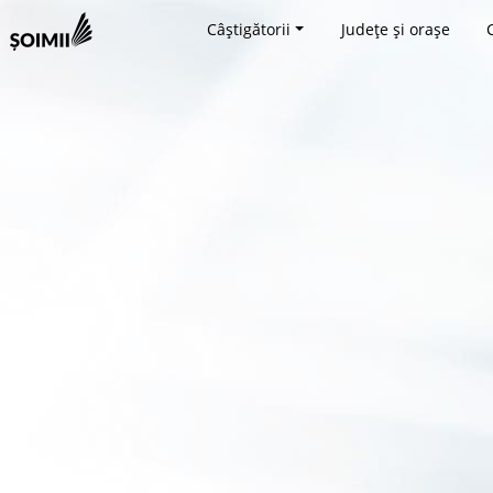
Câștigătorii
Județe și orașe