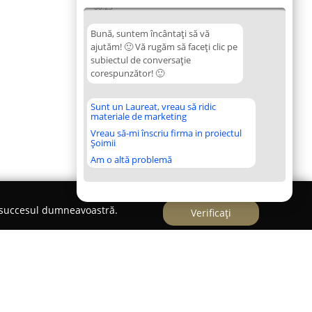
08:23
Bună, suntem încântați să vă
ajutăm! 🙂 Vă rugăm să faceți clic pe
subiectul de conversație
corespunzător! 🙂
Sunt un Laureat, vreau să ridic
materiale de marketing
Vreau să-mi înscriu firma in proiectul
Șoimii
Am o altă problemă
e succesul dumneavoastră.
Verificați