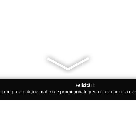
Felicitări!
ți cum puteți obține materiale promoționale pentru a vă bucura d
i Auto, Tractări Auto - Negreşti
TRACTĂRI AUTO KYRAGLASS