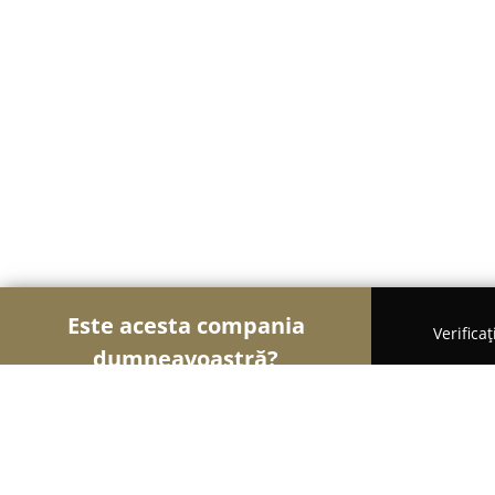
Este acesta compania
Verifica
dumneavoastră?
Șoimii Transporturilor
Transport Marfă, Închirier