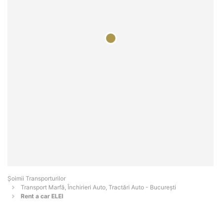
Șoimii Transporturilor
Transport Marfă, Închirieri Auto, Tractări Auto - Bucureşti
Rent a car ELEI