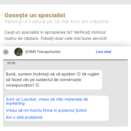
Gasește un specialist
Ranking-ul îi adună pe cei mai buni din industrie
Cauți un specialist in apropierea ta? Verificați motorul
nostru de căutare. Folosiți doar cele mai bune servicii!
ȘOIMII Transporturilor
Live chat
Căutare
02:56
Bună, suntem încântați să vă ajutăm! 🙂 Vă rugăm
să faceți clic pe subiectul de conversație
corespunzător! 🙂
Sunt un Laureat, vreau să ridic materiale de
Organizator Ranking
Plebiscyt
Contact
marketing
BRIGHT SOLUTIONS BR SRL
Câștigătorii
Contact
Aleea Timisul De Sus 2 Bl. A30
Lista Tuturor
Vreau să-mi înscriu firma in proiectul Șoimii
Sc. A Et. 4 Ap. 13 Cod 061952
Laureaților
Am o altă problemă
București
Reguli
CUI 36737675
Statut
tel: +40 770 990 492
Politica de
confidențialitate