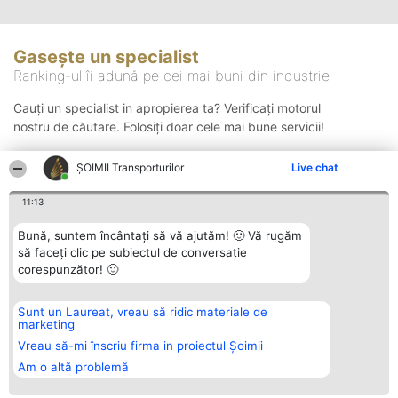
Gasește un specialist
Ranking-ul îi adună pe cei mai buni din industrie
Cauți un specialist in apropierea ta? Verificați motorul
nostru de căutare. Folosiți doar cele mai bune servicii!
ȘOIMII Transporturilor
Live chat
Căutare
11:13
Bună, suntem încântați să vă ajutăm! 🙂 Vă rugăm
să faceți clic pe subiectul de conversație
corespunzător! 🙂
Sunt un Laureat, vreau să ridic materiale de
Organizator Ranking
Plebiscyt
Contact
marketing
BRIGHT SOLUTIONS BR SRL
Câștigătorii
Contact
Aleea Timisul De Sus 2 Bl. A30
Lista Tuturor
Vreau să-mi înscriu firma in proiectul Șoimii
Sc. A Et. 4 Ap. 13 Cod 061952
Laureaților
Am o altă problemă
București
Reguli
CUI 36737675
Statut
tel: +40 770 990 492
Politica de