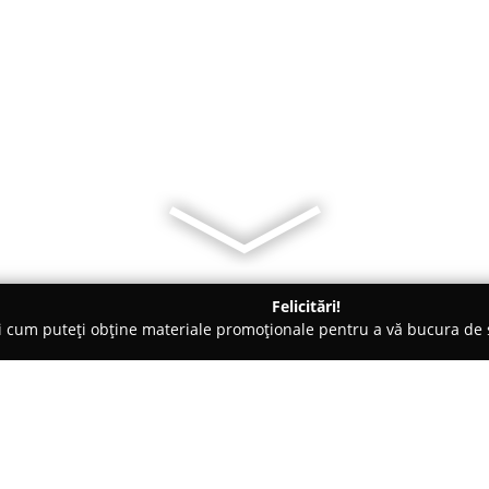
Felicitări!
ți cum puteți obține materiale promoționale pentru a vă bucura d
i Auto, Tractări Auto - Bucureşti
Transport marfa