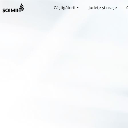
Câștigătorii
Județe și orașe