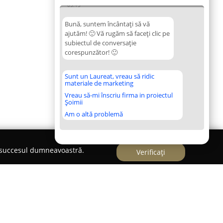
05:15
Bună, suntem încântați să vă
ajutăm! 🙂 Vă rugăm să faceți clic pe
subiectul de conversație
corespunzător! 🙂
Sunt un Laureat, vreau să ridic
materiale de marketing
Vreau să-mi înscriu firma in proiectul
Șoimii
Am o altă problemă
e succesul dumneavoastră.
Verificați