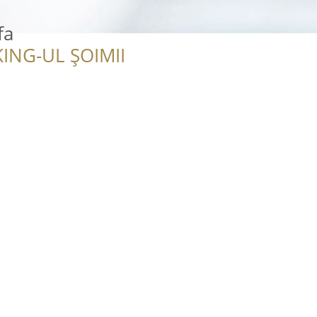
fa
ING-UL ȘOIMII