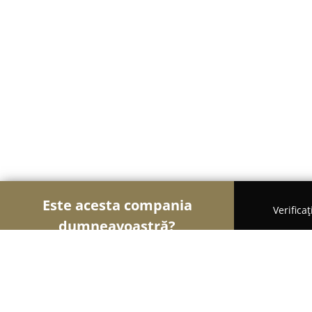
Este acesta compania
Verifica
dumneavoastră?
Șoimii Transporturilor
Transport Marfă, Închirier