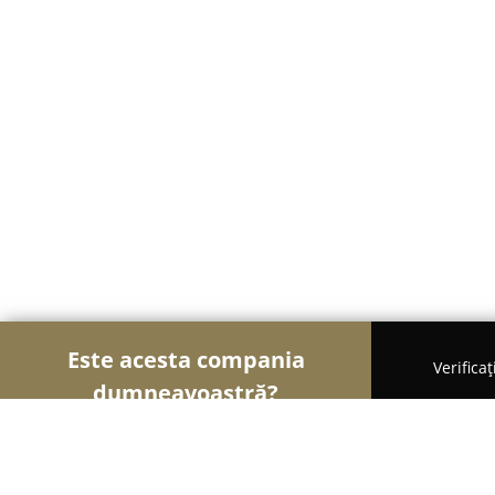
Este acesta compania
Verifica
dumneavoastră?
Șoimii Transporturilor
Transport Marfă, Închirie