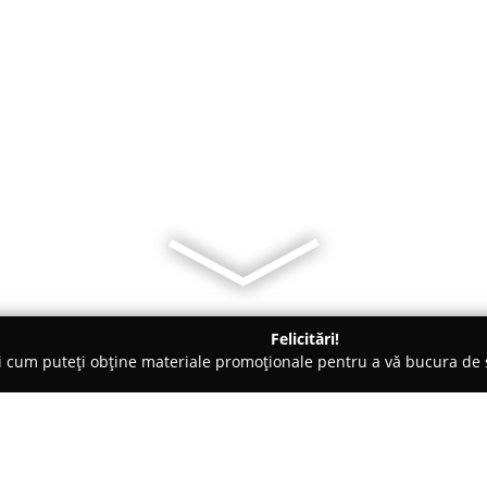
Felicitări!
ți cum puteți obține materiale promoționale pentru a vă bucura d
ri Auto, Tractări Auto - Cluj-Napoca
AxiomThemes