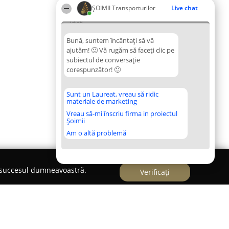
ȘOIMII Transporturilor
Live chat
13:38
Bună, suntem încântați să vă
ajutăm! 🙂 Vă rugăm să faceți clic pe
subiectul de conversație
corespunzător! 🙂
Sunt un Laureat, vreau să ridic
materiale de marketing
Vreau să-mi înscriu firma in proiectul
Șoimii
Am o altă problemă
e succesul dumneavoastră.
Verificați