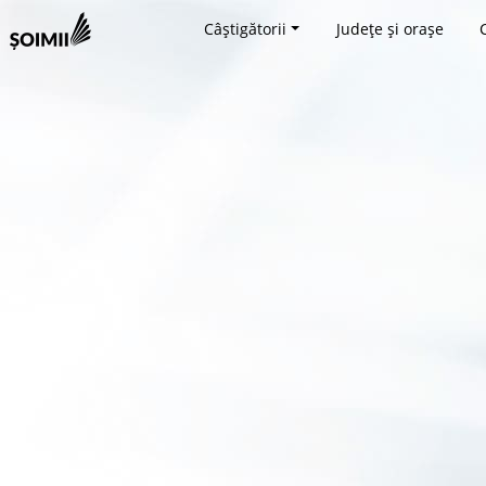
Câștigătorii
Județe și orașe