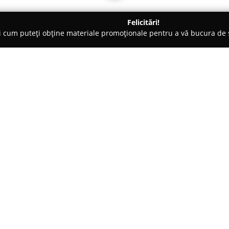
Felicitări!
ți cum puteți obține materiale promoționale pentru a vă bucura d
ri Auto, Tractări Auto - Cluj-Napoca
CampeRent.ro
Despre companie:
CampeRent
, situată în centru
standard în domeniul călătoriilo
către calitate superioară. Ace
de autorulote moderne și comple
menite să asigure un confort sp
oferite se numără modele pre
SLEEKY, toate prevăzute cu faci
plăcută.