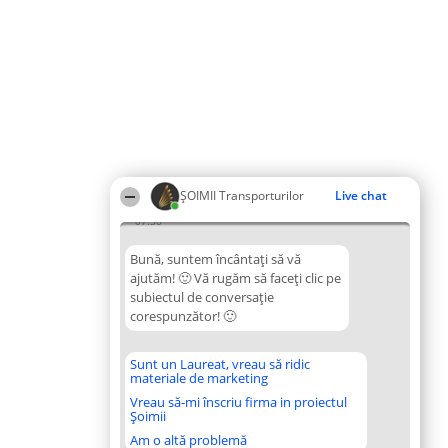
ȘOIMII Transporturilor
Live chat
07:30
Bună, suntem încântați să vă
ajutăm! 🙂 Vă rugăm să faceți clic pe
subiectul de conversație
corespunzător! 🙂
Sunt un Laureat, vreau să ridic
materiale de marketing
Vreau să-mi înscriu firma in proiectul
Șoimii
Am o altă problemă