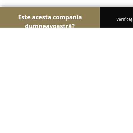
Este acesta compania
Verifica
dumneavoastră?
Șoimii Transporturilor
Transport Marfă, Închirie
CampeRent.ro
8.5
(6)
Cluj-Napoca, Cluj-Napoca
Afișează numărul de telefon