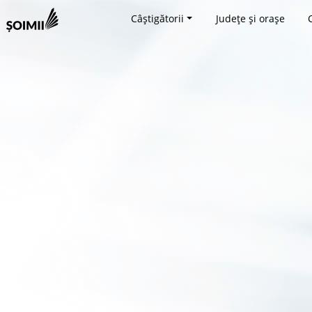
Câștigătorii
Județe și orașe