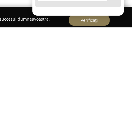
e succesul dumneavoastră.
Verificați
l Transilvaniei, la Cluj-Napoca, aduce un nou
r prin servicii de închiriere autorulote, orientate
astă companie pune la dispoziție o gamă variată
t utilate, ideale pentru familii sau cupluri,
orit pe tot parcursul aventurii. Printre vehiculele
cum AHORN, BROWNIE, ZMILEY, ZMILEY'S SIS și
lități premium pentru o experiență relaxantă și