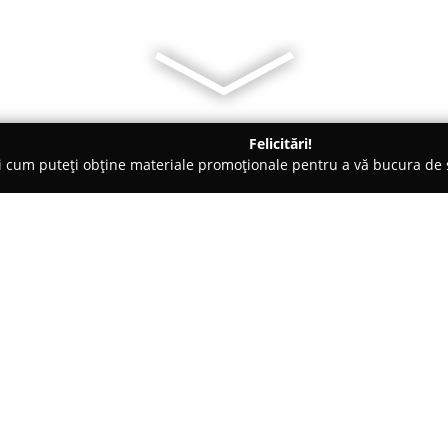
Felicitări!
ți cum puteți obține materiale promoționale pentru a vă bucura d
i Auto, Tractări Auto - Arad
CTE Trailers
Despre companie:
CTE Trailers
dispune de o exper
vehiculelor comerciale speciali
România și dincolo de granițel
încredere pentru furnizarea de