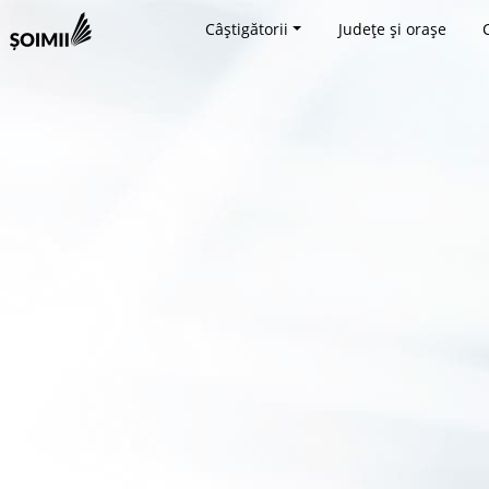
Câștigătorii
Județe și orașe