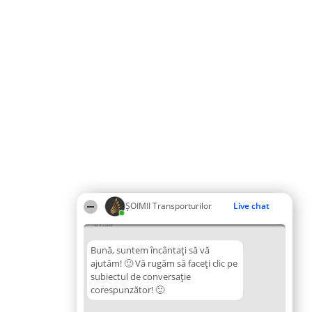
ȘOIMII Transporturilor
Live chat
01:58
Bună, suntem încântați să vă
ajutăm! 🙂 Vă rugăm să faceți clic pe
subiectul de conversație
corespunzător! 🙂