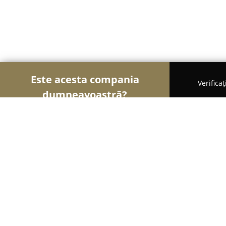
Este acesta compania
Verifica
dumneavoastră?
Șoimii Transporturilor
Transport Marfă, Închirier
CTE Trailers
8.5
(10)