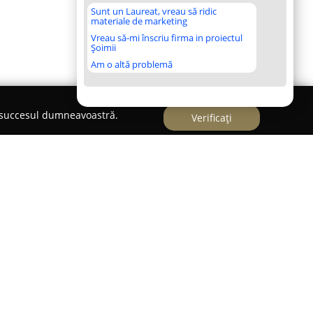
Sunt un Laureat, vreau să ridic
materiale de marketing
Vreau să-mi înscriu firma in proiectul
Șoimii
Am o altă problemă
e succesul dumneavoastră.
Verificați
iență de peste două decenii în domeniul
zate, consolidându-și succesul pe piața din
e acesteia. Recunoscută ca un partener de
 remorci, semiremorci și suprastructuri,